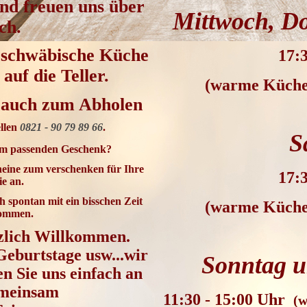
und freuen uns
über
Mittwoch, Do
ch.
-schwäbische Küche
17:3
auf die Teller.
(warme Küche 
r auch zum Abholen
llen
0821 - 90 79 89 66
.
S
nem passenden Geschenk?
heine zum verschenken für Ihre
17:3
ie an.
 spontan mit ein bisschen Zeit
(warme Küche 
 kommen.
erzlich Willkommen.
eburtstage usw...wir
Sonntag u
en Sie uns einfach an
emeinsam
11:30 - 15:00 Uhr
(
w