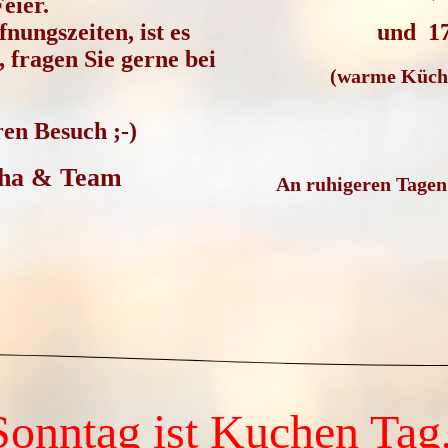
eier.
und 17
nungszeiten, ist es
, fragen Sie gerne bei
(
warme Küche
.
ren Besuch
;-)
icha & Team
An ruhigeren Tagen 
Sonntag ist Kuchen Tag