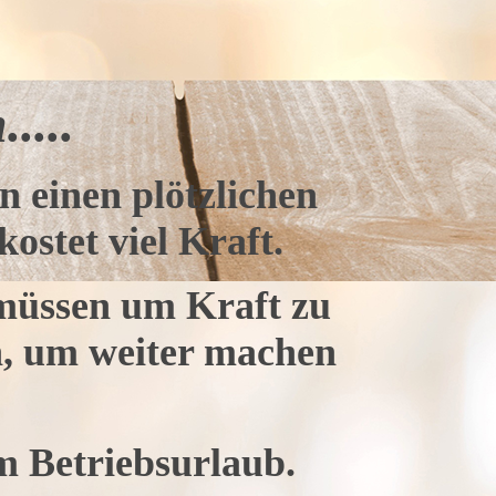
....
en einen plötzlichen
kostet viel Kraft.
 müssen um Kraft zu
n, um weiter machen
m Betriebsurlaub.