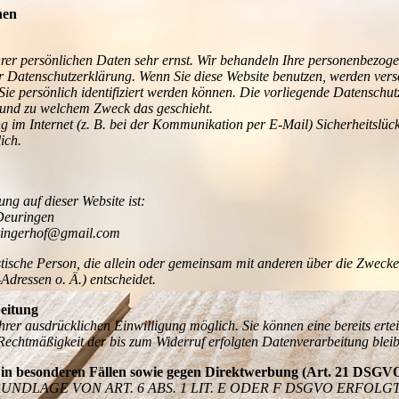
nen
hrer persönlichen Daten sehr ernst. Wir behandeln Ihre personenbezog
ser Datenschutzerklärung. Wenn Sie diese Website benutzen, werden ve
e persönlich identifiziert werden können. Die vorliegende Datenschut
e und zu welchem Zweck das geschieht.
g im Internet (z. B. bei der Kommunikation per E-Mail) Sicherheitslüc
ich.
ung auf dieser Website ist:
Deuringen
uringerhof@gmail.com
uristische Person, die allein oder gemeinsam mit anderen über die Zweck
dressen o. Ä.) entscheidet.
eitung
rer ausdrücklichen Einwilligung möglich. Sie können eine bereits erteil
 Rechtmäßigkeit der bis zum Widerruf erfolgten Datenverarbeitung blei
in besonderen Fällen sowie gegen Direktwerbung (Art. 21 DSGV
DLAGE VON ART. 6 ABS. 1 LIT. E ODER F DSGVO ERFOLGT,