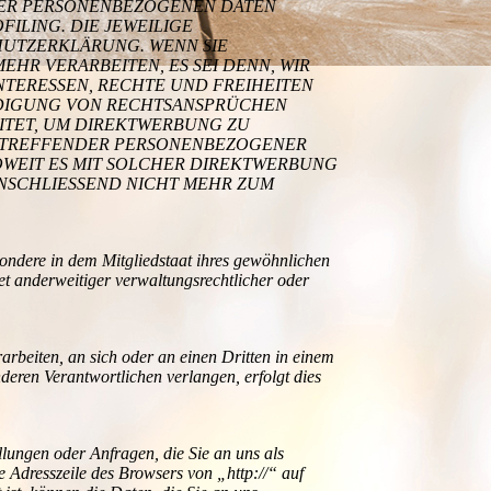
HRER PERSONENBEZOGENEN DATEN
ILING. DIE JEWEILIGE
HUTZERKLÄRUNG. WENN SIE
R VERARBEITEN, ES SEI DENN, WIR
TERESSEN, RECHTE UND FREIHEITEN
IDIGUNG VON RECHTSANSPRÜCHEN
EITET, UM DIREKTWERBUNG ZU
 BETREFFENDER PERSONENBEZOGENER
OWEIT ES MIT SOLCHER DIREKTWERBUNG
ANSCHLIESSEND NICHT MEHR ZUM
ondere in dem Mitgliedstaat ihres gewöhnlichen
et anderweitiger verwaltungsrechtlicher oder
arbeiten, an sich oder an einen Dritten in einem
eren Verantwortlichen verlangen, erfolgt dies
llungen oder Anfragen, die Sie an uns als
e Adresszeile des Browsers von „http://“ auf