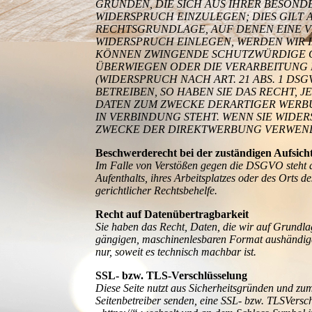
GRÜNDEN, DIE SICH AUS IHRER BESON
WIDERSPRUCH EINZULEGEN; DIES GILT 
RECHTSGRUNDLAGE, AUF DENEN EINE V
WIDERSPRUCH EINLEGEN, WERDEN WIR I
KÖNNEN ZWINGENDE SCHUTZWÜRDIGE GR
ÜBERWIEGEN ODER DIE VERARBEITUNG
(WIDERSPRUCH NACH ART. 21 ABS. 1 D
BETREIBEN, SO HABEN SIE DAS RECHT,
DATEN ZUM ZWECKE DERARTIGER WERBUN
IN VERBINDUNG STEHT. WENN SIE WID
ZWECKE DER DIREKTWERBUNG VERWENDET
Beschwerderecht bei der zuständigen Aufsich
Im Falle von Verstößen gegen die DSGVO steht de
Aufenthalts, ihres Arbeitsplatzes oder des Orts
gerichtlicher Rechtsbehelfe.
Recht auf Datenübertragbarkeit
Sie haben das Recht, Daten, die wir auf Grundlag
gängigen, maschinenlesbaren Format aushändigen 
nur, soweit es technisch machbar ist.
SSL- bzw. TLS-Verschlüsselung
Diese Seite nutzt aus Sicherheitsgründen und zum
Seitenbetreiber senden, eine SSL- bzw. TLSVersch