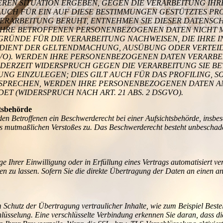
DEREN SITUATION ERGEBEN, GEGEN DIE VERARBEITUNG I
AUCH FÜR EIN AUF DIESE BESTIMMUNGEN GESTÜTZTES PROF
ERARBEITUNG BERUHT, ENTNEHMEN SIE DIESER DATENSC
HRE BETROFFENEN PERSONENBEZOGENEN DATEN NICHT MEH
ÜNDE FÜR DIE VERARBEITUNG NACHWEISEN, DIE IHRE IN
 DIENT DER GELTENDMACHUNG, AUSÜBUNG ODER VERTE
SGVO). WERDEN IHRE PERSONENBEZOGENEN DATEN VERARB
 JEDERZEIT WIDERSPRUCH GEGEN DIE VERARBEITUNG SIE
G EINZULEGEN; DIES GILT AUCH FÜR DAS PROFILING, S
ERSPRECHEN, WERDEN IHRE PERSONENBEZOGENEN DATEN 
 (WIDERSPRUCH NACH ART. 21 ABS. 2 DSGVO).
tsbehörde
n Betroffenen ein Beschwerderecht bei einer Aufsichtsbehörde, insbes
 des mutmaßlichen Verstoßes zu. Das Beschwerderecht besteht unbeschad
e Ihrer Einwilligung oder in Erfüllung eines Vertrags automatisiert ver
zu lassen. Sofern Sie die direkte Übertragung der Daten an einen and
 Schutz der Übertragung vertraulicher Inhalte, wie zum Beispiel Beste
lüsselung. Eine verschlüsselte Verbindung erkennen Sie daran, dass di