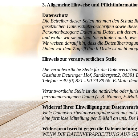
3. Allgemeine Hinweise und Pflichtinformatio
Datenschutz
Die Betreiber dieser Seiten nehmen den Schutz I
gesetzlichen Datenschutzvorschriften sowie die
Personenbezogene Daten sind Daten, mit denen Si
und wofür wir sie nutzen. Sie erläutert auch, wi
Wir weisen darauf hin, dass die Datenübertragun
Daten vor dem Zugriff durch Dritte ist nicht mögl
Hinweis zur verantwortlichen Stelle
Die verantwortliche Stelle für die Datenverarbeit
Gasthaus Deuringer Hof, Sandbergstr.2, 86391 
Telefon: +49 (0) 821 - 90 79 89 66 E-Mail: de
Verantwortliche Stelle ist die natürliche oder j
personenbezogenen Daten (z. B. Namen, E-Mail-A
Widerruf Ihrer Einwilligung zur Datenverarb
Viele Datenverarbeitungsvorgänge sind nur mit Ih
eine formlose Mitteilung per E-Mail an uns. Die
Widerspruchsrecht gegen die Datenerhebung 
WENN DIE DATENVERARBEITUNG AUF GRUN