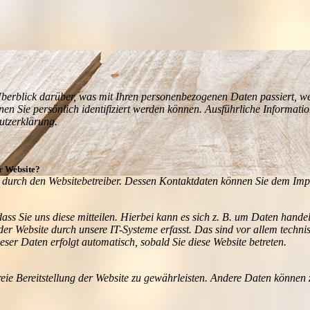
berblick darüber, was mit Ihren personenbezogenen Daten passiert, we
nen Sie persönlich identifiziert werden können. Ausführliche Informa
utzerklärung.
er Website?
gt durch den Websitebetreiber. Dessen Kontaktdaten können Sie dem Im
s Sie uns diese mitteilen. Hierbei kann es sich z. B. um Daten handel
 Website durch unsere IT-Systeme erfasst. Das sind vor allem technisc
eser Daten erfolgt automatisch, sobald Sie diese Website betreten.
reie Bereitstellung der Website zu gewährleisten. Andere Daten können