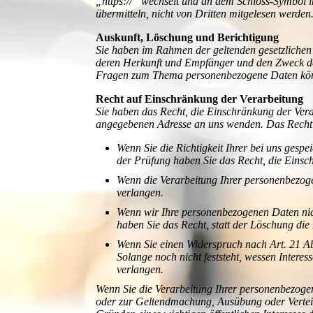
„https://“ wechselt und an dem Schloss-Symbol in
übermitteln, nicht von Dritten mitgelesen werden
Auskunft, Löschung und Berichtigung
Sie haben im Rahmen der geltenden gesetzlichen
deren Herkunft und Empfänger und den Zweck der
Fragen zum Thema personenbezogene Daten könne
Recht auf Einschränkung der Verarbeitung
Sie haben das Recht, die Einschränkung der Vera
angegebenen Adresse an uns wenden. Das Recht a
Wenn Sie die Richtigkeit Ihrer bei uns gesp
der Prüfung haben Sie das Recht, die Eins
Wenn die Verarbeitung Ihrer personenbezog
verlangen.
Wenn wir Ihre personenbezogenen Daten nic
haben Sie das Recht, statt der Löschung di
Wenn Sie einen Widerspruch nach Art. 21 
Solange noch nicht feststeht, wessen Inter
verlangen.
Wenn Sie die Verarbeitung Ihrer personenbezoge
oder zur Geltendmachung, Ausübung oder Verteid