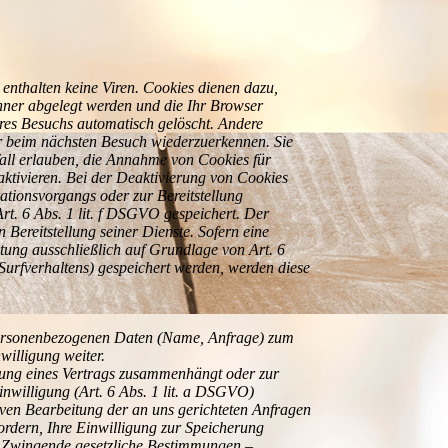
enthalten keine Viren. Cookies dienen dazu,
chner abgelegt werden und die Ihr Browser
res Besuchs automatisch gelöscht. Andere
er beim nächsten Besuch wiederzuerkennen. Sie
fall erlauben, die Annahme von Cookies für
ktivieren. Bei der Deaktivierung von Cookies
ationsvorgangs oder zur Bereitstellung
rt. 6 Abs. 1 lit. f DSGVO gespeichert. Der
 Bereitstellung seiner Dienste. Sofern eine
itung ausschließlich auf Grundlage von Art. 6
 Surfverhaltens) gespeichert werden, werden diese
n personenbezogenen Daten (Name, Anfrage) zum
willigung weiter.
llung eines Vertrags zusammenhängt oder zur
inwilligung (Art. 6 Abs. 1 lit. a DSGVO)
ktiven Bearbeitung der an uns gerichteten Anfragen
ordern, Ihre Einwilligung zur Speicherung
). Zwingende gesetzliche Bestimmungen –