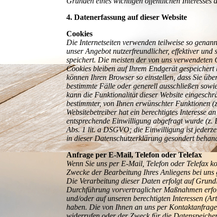
Gründen eines wichtigen öffentlichen Interesses 
4. Datenerfassung auf dieser Website
Cookies
Die Internetseiten verwenden teilweise so genan
unser Angebot nutzerfreundlicher, effektiver und
speichert. Die meisten der von uns verwendeten
Cookies bleiben auf Ihrem Endgerät gespeichert 
können Ihren Browser so einstellen, dass Sie üb
bestimmte Fälle oder generell ausschließen sowi
kann die Funktionalität dieser Website eingesch
bestimmter, von Ihnen erwünschter Funktionen (z
Websitebetreiber hat ein berechtigtes Interesse a
entsprechende Einwilligung abgefragt wurde (z. B
Abs. 1 lit. a DSGVO; die Einwilligung ist jederz
in dieser Datenschutzerklärung gesondert behand
Anfrage per E-Mail, Telefon oder Telefax
Wenn Sie uns per E-Mail, Telefon oder Telefax 
Zwecke der Bearbeitung Ihres Anliegens bei uns g
Die Verarbeitung dieser Daten erfolgt auf Grund
Durchführung vorvertraglicher Maßnahmen erforder
und/oder auf unseren berechtigten Interessen (Art
haben. Die von Ihnen an uns per Kontaktanfragen
widerrufen oder der Zweck für die Datenspeicher