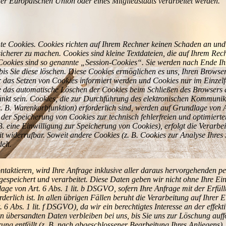
der Europäischen Union oder eines Mitgliedstaats verarbeitet werden.
nte Cookies. Cookies richten auf Ihrem Rechner keinen Schaden an und 
 sicherer zu machen. Cookies sind kleine Textdateien, die auf Ihrem Re
 Cookies sind so genannte „Session-Cookies“. Sie werden nach Ende Ih
bis Sie diese löschen. Diese Cookies ermöglichen es uns, Ihren Brows
er das Setzen von Cookies informiert werden und Cookies nur im Einzel
e das automatische Löschen der Cookies beim Schließen des Browsers a
ränkt sein. Cookies, die zur Durchführung des elektronischen Kommunik
. B. Warenkorbfunktion) erforderlich sind, werden auf Grundlage von A
n der Speicherung von Cookies zur technisch fehlerfreien und optimierten
. eine Einwilligung zur Speicherung von Cookies), erfolgt die Verarbe
eit widerrufbar. Soweit andere Cookies (z. B. Cookies zur Analyse Ihres
elt.
kontaktieren, wird Ihre Anfrage inklusive aller daraus hervorgehende
espeichert und verarbeitet. Diese Daten geben wir nicht ohne Ihre Ein
lage von Art. 6 Abs. 1 lit. b DSGVO, sofern Ihre Anfrage mit der Erfü
lich ist. In allen übrigen Fällen beruht die Verarbeitung auf Ihrer E
. 6 Abs. 1 lit. f DSGVO), da wir ein berechtigtes Interesse an der effe
 übersandten Daten verbleiben bei uns, bis Sie uns zur Löschung auff
ung entfällt (z. B. nach abgeschlossener Bearbeitung Ihres Anliegens