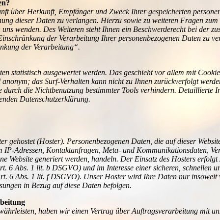
en?
kunft über Herkunft, Empfänger und Zweck Ihrer gespeicherten persone
hung dieser Daten zu verlangen. Hierzu sowie zu weiteren Fragen zum 
uns wenden. Des Weiteren steht Ihnen ein Beschwerderecht bei der z
Einschränkung der Verarbeitung Ihrer personenbezogenen Daten zu ver
änkung der Verarbeitung“.
lten statistisch ausgewertet werden. Das geschieht vor allem mit Coo
el anonym; das Surf-Verhalten kann nicht zu Ihnen zurückverfolgt werde
 durch die Nichtbenutzung bestimmter Tools verhindern. Detaillierte I
genden Datenschutzerklärung.
ter gehostet (Hoster). Personenbezogenen Daten, die auf dieser Websit
. um IP-Adressen, Kontaktanfragen, Meta- und Kommunikationsdaten, V
eine Website generiert werden, handeln. Der Einsatz des Hosters erfol
. 6 Abs. 1 lit. b DSGVO) und im Interesse einer sicheren, schnellen und
rt. 6 Abs. 1 lit. f DSGVO). Unser Hoster wird Ihre Daten nur insoweit v
eisungen in Bezug auf diese Daten befolgen.
rbeitung
ährleisten, haben wir einen Vertrag über Auftragsverarbeitung mit un